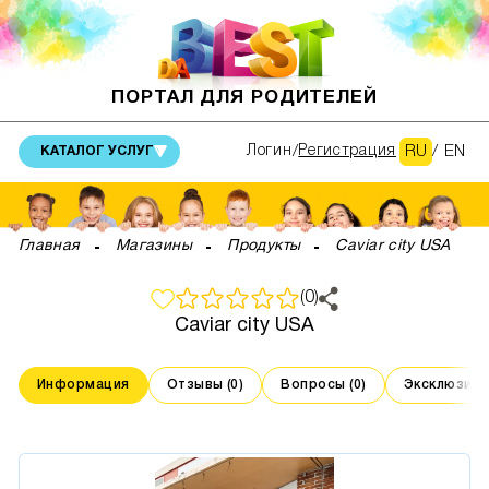
ПОРТАЛ ДЛЯ РОДИТЕЛЕЙ
RU
/
EN
Логин
Регистрация
КАТАЛОГ УСЛУГ
Главная
Магазины
Продукты
Caviar city USA
(0)
Caviar city USA
Информация
Отзывы (0)
Вопросы (0)
Эксклюзивны