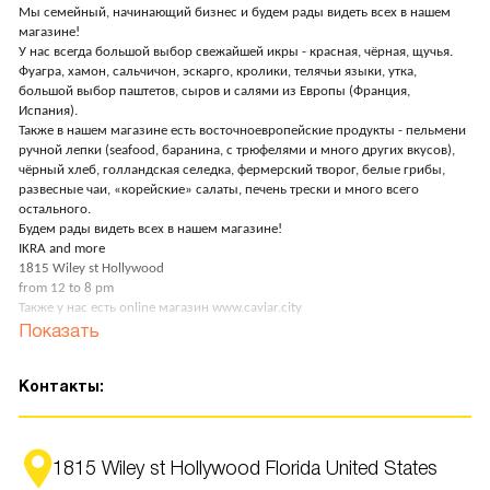
Мы семейный, начинающий бизнес и будем рады видеть всех в нашем
магазине!
У нас всегда большой выбор свежайшей икры - красная, чёрная, щучья.
Фуагра, хамон, сальчичон, эскарго, кролики, телячьи языки, утка,
большой выбор паштетов, сыров и салями из Европы (Франция,
Испания).
Также в нашем магазине есть восточноевропейские продукты - пельмени
ручной лепки (seafood, баранина, с трюфелями и много других вкусов),
чёрный хлеб, голландская селедка, фермерский творог, белые грибы,
развесные чаи, «корейские» салаты, печень трески и много всего
остального.
Будем рады видеть всех в нашем магазине!
IKRA and more
1815 Wiley st Hollywood
from 12 to 8 pm
Также у нас есть online магазин www.caviar.city
Overnight доставки доступны по всем штатам USA.
Показать
Добро пожаловать в наш семейный магазин икры и гурмэ «Ikra and
Контакты:
more” in Hollywood!
1815 Wiley st Hollywood Florida United States