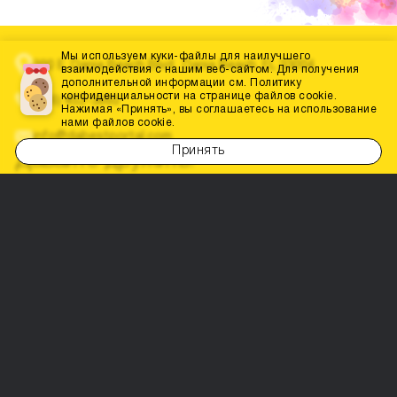
Мы используем куки-файлы для наилучшего
200 E. Dania Beach Blvd., Dania Beach, FL 33004
взаимодействия с нашим веб-сайтом. Для получения
дополнительной информации см. Политику
конфиденциальности на странице файлов cookie.
(786) 452-3660
Нажимая «Принять», вы соглашаетесь на использование
нами файлов cookie.
info@dabestportal.com
Принять
Давайте дружить!
Родители рекомендуют
Главная
Образование
Конкурсы и соревнования
Доктора
События
Все для праздника
Магазины
Все для родителей
Бизнес услуги
Политика конфиденциальности
Условия использования
Контакты
Карта сайта
Карта сайта