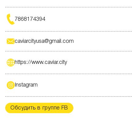
7868174394
caviarcityusa@gmail.com
https://www.caviar.city
Instagram
Обсудить в группе FB