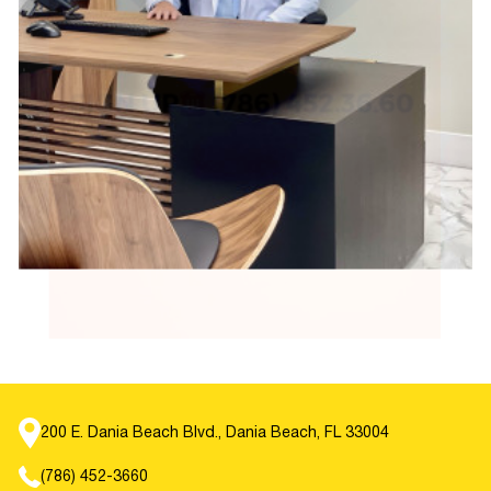
итогам олимпиады. Среди них стоит выделить конкурсные 
программы по таким направлениям:
танцы;
вокал;
музыкальные группы;
поэзия;
проза;
чтение;
учебные олимпиады;
театральное искусство;
изобразительное искусство.
Зачастую конкурсы связаны с детским творчеством, что 
отличает их от соревнований, которые больше связаны со 
спортивными дисциплинами.
200 E. Dania Beach Blvd., Dania Beach, FL 33004
Почему конкурсы важны для 
(786) 452-3660