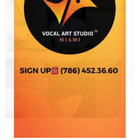
искусства, которые помогут вам развить свои творческие 
способности — каждый найдет что-то для себя. Более 
спортивные люди могут по достоинству оценить прогулки 
на свежем воздухе, езду на велосипеде или занятия йогой, 
а те, кто любит культуру и обучение, всегда могут 
развлечься книжными клубами и сериями лекций. Для 
любителей музыки в нескольких городах проводятся 
мероприятия живой музыки: от концертов классической 
музыки до выступлений рок-групп.
Классификация развлечений для 
взрослых
В нашем списке представлен широкий спектр 
развлекательных мероприятий для взрослых, поэтому 
каждый найдет что-то на свой вкус и интересы. Эти 
события можно условно разделить на:
Кулинарные мероприятия: они включают в себя 
кулинарные курсы с опытными шеф-поварами, 