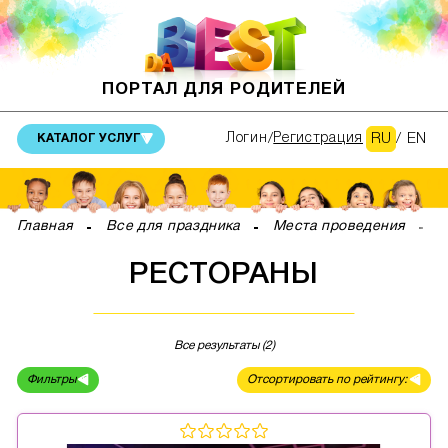
ПОРТАЛ ДЛЯ РОДИТЕЛЕЙ
RU
/
EN
Логин
Регистрация
КАТАЛОГ УСЛУГ
Главная
Все для праздника
Места проведения
Р
РЕСТОРАНЫ
Все результаты (2)
Фильтры
Отсортировать по рейтингу: