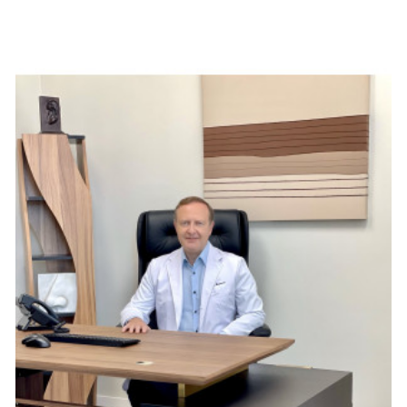
профессиональных услуг.
Список преимуществ:
Великолепная атмосфера. В ресторанах обычно 
царит особая атмосфера, которая добавляет 
очарования любому событию. От элегантного 
современного дизайна до домашнего винтажного 
декора — у вас есть из чего выбрать.
Профессиональные услуги. Если вы организуете 
мероприятие в ресторане, у вас будет доступ к 
профессиональным кейтеринговым услугам и 
услугам по уборке, что значительно снизит ваш 
стресс до и после мероприятия.
Качество еды. Благодаря собственной кухне 
вероятность каких-либо неудач с едой значительно 
снижается. Кроме того, рестораны стремятся 
поддерживать высокое качество блюд, обеспечивая 
гастрономическое удовольствие вашим гостям.
Местоположение. Проведение мероприятия в 
ближайшем ресторане упрощает логистику и делает 