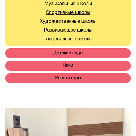
Музыкальные школы
Спортивные школы
Художественные школы
Развивающие школы
Танцевальные школы
Детские сады
Няни
Преимущества спортивных школ
Репетиторы
В последние годы спортивные школы приобрели огромную 
популярность. Они предлагают уникальную среду 
обучения, сочетающую академическое образование со 
спортивной подготовкой. Такой комплексный подход 
позволяет детям не только добиться успехов в учебе, но и 
развить необходимые жизненные навыки через 
физическую активность. Вот некоторые ключевые 
преимущества посещения спортивных школ для детей.