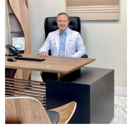
Укрепление физической формы и здоровья
Спортивные школы обеспечивают структурированную 
среду, в которой дети регулярно занимаются физической 
активностью. Эти занятия способствуют здоровому образу 
жизни, улучшают сердечно-сосудистую систему, 
укрепляют силу и развивают двигательные навыки. 
Участвуя в спортивных программах, дети закладывают 
прочный фундамент для того, чтобы всю жизнь быть 
активными и здоровыми.
Академическое превосходство
Вопреки распространенному мнению, спортивные школы 
не идут на компромисс с академическим образованием. 
Более того, они предлагают всестороннее образование, в 
котором приоритет отдается как спорту, так и учебе. 
Включая спорт в учебный план, эти школы учат студентов 
дисциплине, тайм-менеджменту и умению ставить цели. 
Такой сбалансированный подход часто приводит к 
улучшению успеваемости и повышению уровня 
концентрации и сосредоточенности.