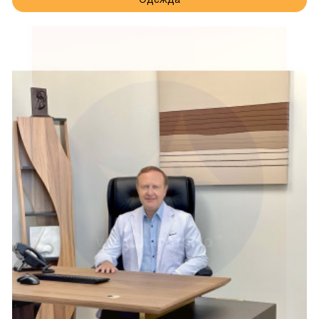
Одежда
страницах портала DaBest.
Любимые блюда из качественных 
продуктов
Многие жители США любят готовить самостоятельно. 
Существует масса кулинарных шоу, посмотрев которые, 
хочется приготовить увиденное на экране блюдо. Сделать 
это можно при наличии всех необходимых ингредиентов 
под рукой.
Часто рецепты достаточно необычные. Например, в них 
используются ингредиенты, которые доставляются из 
других стран. С помощью портала DaBest каждый 
пользователь может найти подходящий магазин 
поблизости, где будут нужные ему ингредиенты для 
блюда.
Не всегда речь идет только об экзотических блюдах. 
Иногда хочется приготовить что-нибудь самостоятельно, 
для чего нужны самые обычные фрукты, овощи или крупы. 
Портал DaBest открывает доступ к многочисленным 