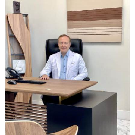
бразды правления в свои руки в день мероприятия, 
а это означает, что вы сможете сделать шаг назад и 
наслаждаться.
Квалифицированный MC обещает незабываемые 
впечатления гостям и снимет ваш стресс.
Выберите своего идеального MC из 
множества профессионалов
Выбор правильного MC может показаться таким же 
сложным, как и планирование самого мероприятия, но это 
не обязательно. Мы отобрали огромное количество 
артистов и профессионалов, чтобы предоставить вам 
разнообразный список лучших и самых уважаемых MC в 
США. От ведущих корпоративных мероприятий до тех, кто 
специализируется на камерных вечеринках, наш список 
представляет вам профессионалов, которые могут 
удовлетворить широкий спектр потребностей. И все же, 
что именно следует учитывать при выборе ведущего для 
вечеринки: