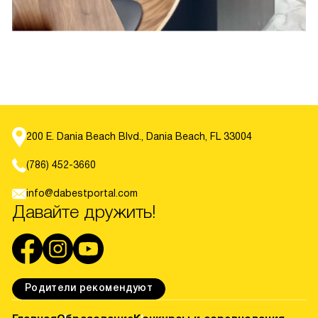
Тип мероприятия. Например, если вам нужно нанять 
MC для официального мероприятия, обратите 
внимание на ведущих, которые проявляют большую 
осмотрительность в юморе и взаимодействии с 
аудиторией. Для более непринужденного 
мероприятия вам подойдет MC, который может 
импровизировать и шутить.
Аудитория. Понимание вашей аудитории также 
играет жизненно важную роль при выборе MC. 
200 E. Dania Beach Blvd., Dania Beach, FL 33004
Ведущий мероприятия, который умело согласует 
тон и язык мероприятия с предпочтениями и 
(786) 452-3660
пониманием аудитории, может обеспечить 
постоянное участие аудитории.
info@dabestportal.com
Давайте дружить!
Эти соображения помогут вам сузить выбор и 
определиться с идеальным MC для вашего мероприятия.
Проверенный и надежный список MC на 
Родители рекомендуют
DaBestPortal