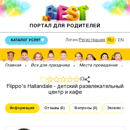
ПОРТАЛ ДЛЯ РОДИТЕЛЕЙ
RU
/
EN
Логин
Регистрация
КАТАЛОГ УСЛУГ
Главная
Все для праздника
Места проведения
З
(0)
Flippo's Hallandale - детский развлекательный
центр и кафе
Информация
Отзывы (0)
Вопросы (0)
Эксклюзивны