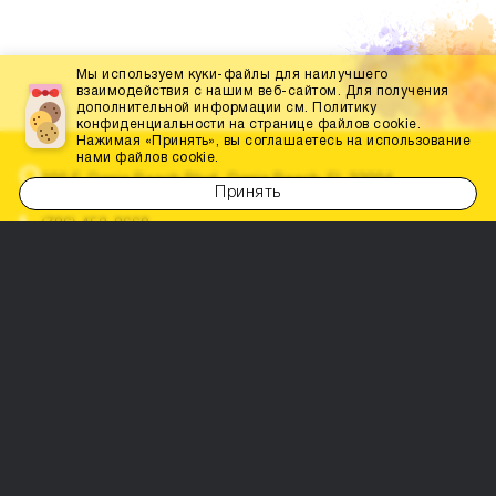
Мы используем куки-файлы для наилучшего
взаимодействия с нашим веб-сайтом. Для получения
дополнительной информации см. Политику
конфиденциальности на странице файлов cookie.
Нажимая «Принять», вы соглашаетесь на использование
нами файлов cookie.
200 E. Dania Beach Blvd., Dania Beach, FL 33004
Принять
(786) 452-3660
info@dabestportal.com
Давайте дружить!
Родители рекомендуют
Главная
Образование
Конкурсы и соревнования
Доктора
События
Все для праздника
Магазины