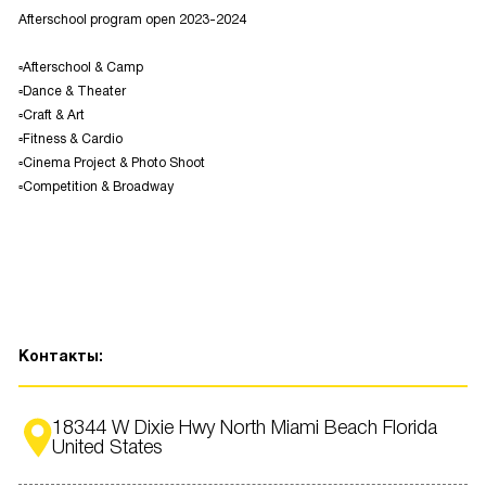
Afterschool program open 2023-2024
▫️Afterschool & Camp
▫️Dance & Theater
▫️Craft & Art
▫️Fitness & Cardio
▫️Cinema Project & Photo Shoot
▫️Competition & Broadway
Контакты:
18344 W Dixie Hwy North Miami Beach Florida
United States