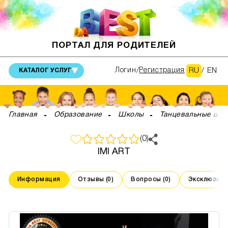
ПОРТАЛ ДЛЯ РОДИТЕЛЕЙ
RU
/
EN
Логин
Регистрация
КАТАЛОГ УСЛУГ
Главная
Образование
Школы
Танцевальные шк
(0)
IMI ART
Информация
Отзывы (0)
Вопросы (0)
Эксклюзивны