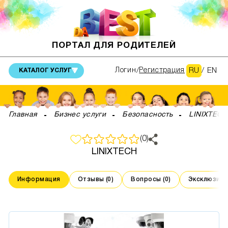
ПОРТАЛ ДЛЯ РОДИТЕЛЕЙ
RU
/
EN
Логин
Регистрация
КАТАЛОГ УСЛУГ
Главная
Бизнес услуги
Безопасность
LINIXTECH
(0)
LINIXTECH
Информация
Отзывы (0)
Вопросы (0)
Эксклюзивны